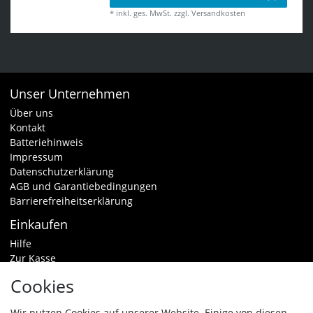
*
inkl. ges. MwSt.
zzgl.
Versandkosten
Unser Unternehmen
Über uns
Kontakt
Batteriehinweis
Impressum
Datenschutzerklärung
AGB und Garantiebedingungen
Barrierefreiheitserklärung
Einkaufen
Hilfe
Zur Kasse
Warenkorb
Cookies
Zahlungsarten & Versand
Widerrufsrecht
Wir nutzen Cookies auf unserer Website. Einige von diesen