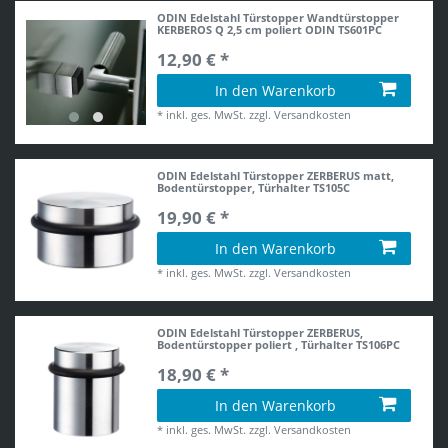
ODIN Edelstahl Türstopper Wandtürstopper
KERBEROS Q 2,5 cm poliert ODIN TS601PC
12,90 € *
In den Warenkorb
*
inkl. ges. MwSt.
zzgl.
Versandkosten
ODIN Edelstahl Türstopper ZERBERUS matt,
Bodentürstopper, Türhalter TS105C
19,90 € *
In den Warenkorb
*
inkl. ges. MwSt.
zzgl.
Versandkosten
ODIN Edelstahl Türstopper ZERBERUS,
Bodentürstopper poliert , Türhalter TS106PC
18,90 € *
In den Warenkorb
*
inkl. ges. MwSt.
zzgl.
Versandkosten