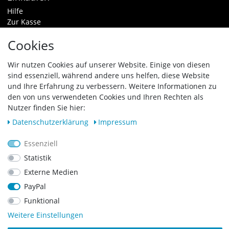
Hilfe
Zur Kasse
Warenkorb
Cookies
Zahlungsarten & Versand
Widerrufsrecht
Wir nutzen Cookies auf unserer Website. Einige von diesen
sind essenziell, während andere uns helfen, diese Website
Vertrag widerrufen
und Ihre Erfahrung zu verbessern. Weitere Informationen zu
den von uns verwendeten Cookies und Ihren Rechten als
Zahlungsarten
Nutzer finden Sie hier:
Daten­schutz­erklärung
Impressum
Essenziell
Statistik
Externe Medien
PayPal
Funktional
Weitere Einstellungen