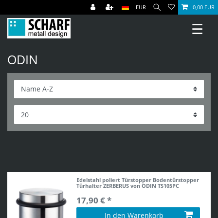
EUR
0,00 EUR
☰
ODIN
Edelstahl poliert Türstopper Bodentürstopper
Türhalter ZERBERUS von ODIN TS105PC
17,90 € *
In den Warenkorb