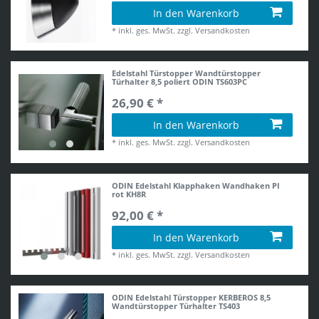
In den Warenkorb
*
inkl. ges. MwSt.
zzgl.
Versandkosten
Edelstahl Türstopper Wandtürstopper
Türhalter 8,5 poliert ODIN TS603PC
26,90 € *
In den Warenkorb
*
inkl. ges. MwSt.
zzgl.
Versandkosten
ODIN Edelstahl Klapphaken Wandhaken PI
rot KH8R
92,00 € *
In den Warenkorb
*
inkl. ges. MwSt.
zzgl.
Versandkosten
ODIN Edelstahl Türstopper KERBEROS 8,5
Wandtürstopper Türhalter TS403