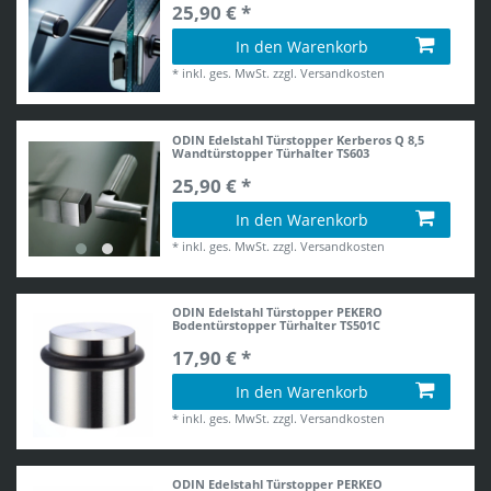
25,90 € *
In den Warenkorb
*
inkl. ges. MwSt.
zzgl.
Versandkosten
ODIN Edelstahl Türstopper Kerberos Q 8,5
Wandtürstopper Türhalter TS603
25,90 € *
In den Warenkorb
*
inkl. ges. MwSt.
zzgl.
Versandkosten
ODIN Edelstahl Türstopper PEKERO
Bodentürstopper Türhalter TS501C
17,90 € *
In den Warenkorb
*
inkl. ges. MwSt.
zzgl.
Versandkosten
ODIN Edelstahl Türstopper PERKEO