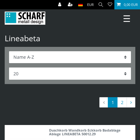
EUR
0,00 EUR
☰
Lineabeta
1
2
Duschkorb Wandkorb Eckkorb Badablage
Ablage LINEABETA 50012.29