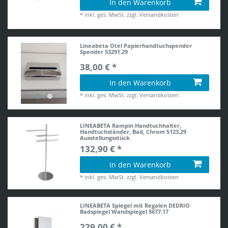
In den Warenkorb
*
inkl. ges. MwSt.
zzgl.
Versandkosten
Lineabeta Otel Papierhandtuchspender
Spender 53291.29
38,00 € *
In den Warenkorb
*
inkl. ges. MwSt.
zzgl.
Versandkosten
LINEABETA Rampin Handtuchhalter,
Handtuchständer, Bad, Chrom 5123.29
Ausstellungsstück
132,90 € *
In den Warenkorb
*
inkl. ges. MwSt.
zzgl.
Versandkosten
LINEABETA Spiegel mit Regalen DEDRIO
Badspiegel Wandspiegel 5677.17
229,00 € *