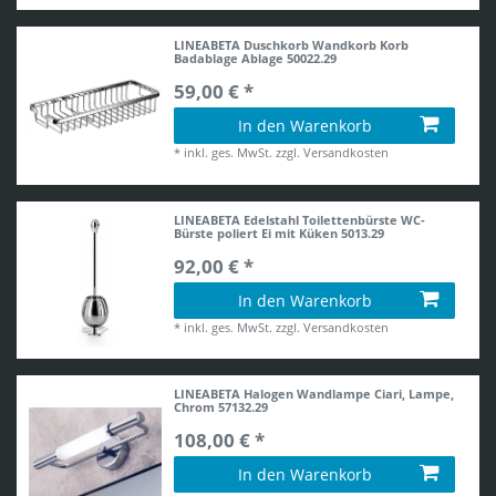
LINEABETA Duschkorb Wandkorb Korb
Badablage Ablage 50022.29
59,00 € *
In den Warenkorb
*
inkl. ges. MwSt.
zzgl.
Versandkosten
LINEABETA Edelstahl Toilettenbürste WC-
Bürste poliert Ei mit Küken 5013.29
92,00 € *
In den Warenkorb
*
inkl. ges. MwSt.
zzgl.
Versandkosten
LINEABETA Halogen Wandlampe Ciari, Lampe,
Chrom 57132.29
108,00 € *
In den Warenkorb