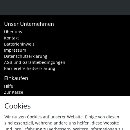
Unser Unternehmen
Über uns
Kontakt
Batteriehinweis
Impressum
Datenschutzerklärung
AGB und Garantiebedingungen
Barrierefreiheitserklärung
Einkaufen
Hilfe
Zur Kasse
Warenkorb
Cookies
Zahlungsarten & Versand
Widerrufsrecht
Wir nutzen Cookies auf unserer Website. Einige von diesen
sind essenziell, während andere uns helfen, diese Website
Vertrag widerrufen
und Ihre Erfahrung zu verbessern. Weitere Informationen zu