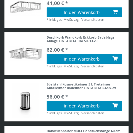
41,00 € *
In den Warenkorb
*
inkl. ges. MwSt.
zzgl.
Versandkosten
Duschkorb Wandkorb Eckkorb Badablage
Ablage LINEABETA Filo 50013.29
62,00 € *
In den Warenkorb
*
inkl. ges. MwSt.
zzgl.
Versandkosten
Edelstahl Kosmetikeimer 3 L Treteimer
Abfalleimer Badeimer LINEABETA 53297.29
56,00 € *
In den Warenkorb
*
inkl. ges. MwSt.
zzgl.
Versandkosten
Handtuchhalter MUCI Handtuchstange 60 cm