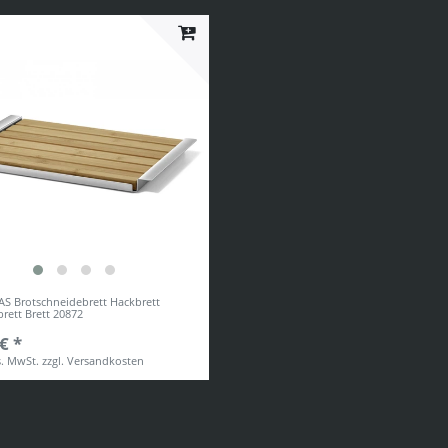
S Brotschneidebrett Hackbrett
rett Brett 20872
€ *
s. MwSt.
zzgl.
Versandkosten