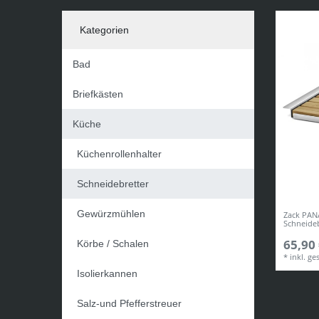
Kategorien
Bad
Briefkästen
Küche
Küchenrollenhalter
Schneidebretter
Gewürzmühlen
Zack PANA
Schneideb
65,90 
Körbe / Schalen
*
inkl. ge
Isolierkannen
Salz-und Pfefferstreuer