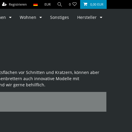
Registrieren
EUR
0
0,00 EUR
hen
Wohnen
Sonstiges
Hersteller
itsflächen vor Schnitten und Kratzern, können aber
henbrettern auch innovative Modelle mit
d wir gerne behilflich.