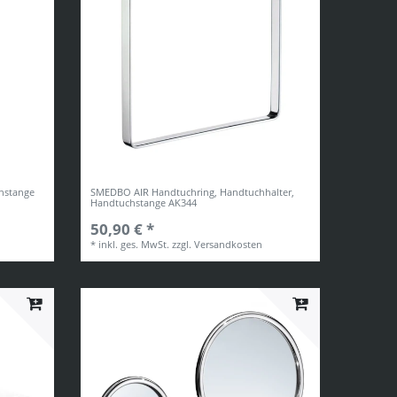
hstange
SMEDBO AIR Handtuchring, Handtuchhalter,
Handtuchstange AK344
50,90 € *
*
inkl. ges. MwSt.
zzgl.
Versandkosten