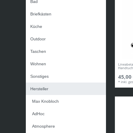
Bad
Briefkästen
Küche
Outdoor
Taschen
Wohnen
Lineabet
Handtuch
45,00 
Sonstiges
*
inkl. ge
Hersteller
Max Knobloch
AdHoc
Atmosphere