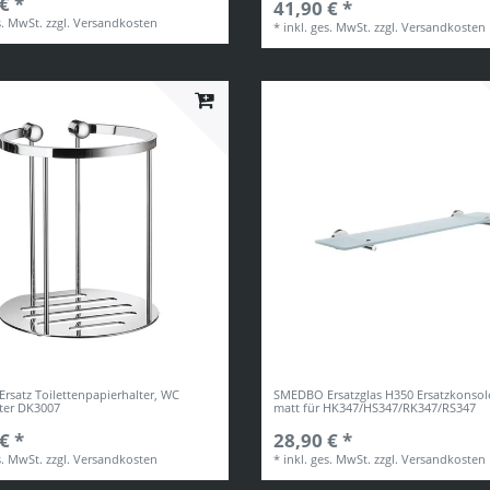
€ *
41,90 € *
s. MwSt.
zzgl.
Versandkosten
*
inkl. ges. MwSt.
zzgl.
Versandkosten
satz Toilettenpapierhalter, WC
SMEDBO Ersatzglas H350 Ersatzkonso
ter DK3007
matt für HK347/HS347/RK347/RS347
€ *
28,90 € *
s. MwSt.
zzgl.
Versandkosten
*
inkl. ges. MwSt.
zzgl.
Versandkosten