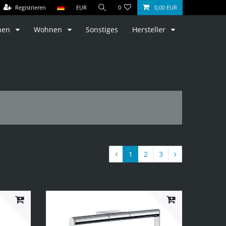
Registrieren
EUR
0
0,00 EUR
hen
Wohnen
Sonstiges
Hersteller
1
2
3