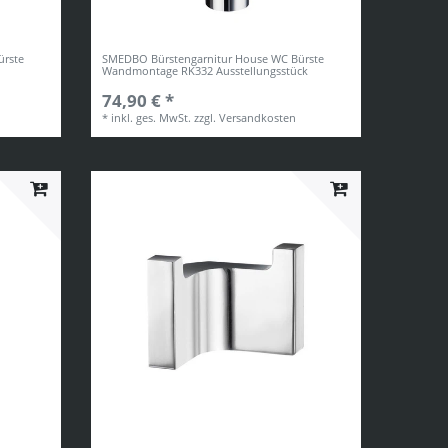
ürste
SMEDBO Bürstengarnitur House WC Bürste
Wandmontage RK332 Ausstellungsstück
74,90 € *
*
inkl. ges. MwSt.
zzgl.
Versandkosten