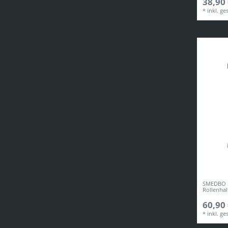
38,90 
*
inkl. ge
SMEDBO Er
Rollenhal
60,90 
*
inkl. ge