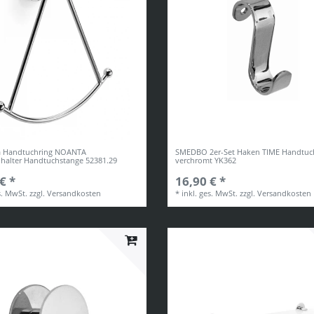
a Handtuchring NOANTA
SMEDBO 2er-Set Haken TIME Handtuc
halter Handtuchstange 52381.29
verchromt YK362
€ *
16,90 € *
s. MwSt.
zzgl.
Versandkosten
*
inkl. ges. MwSt.
zzgl.
Versandkosten