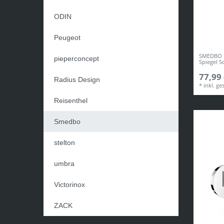
ODIN
Peugeot
SMEDBO B
pieperconcept
Spiegel 
77,99 
Radius Design
*
inkl. ge
Reisenthel
Smedbo
stelton
umbra
Victorinox
ZACK