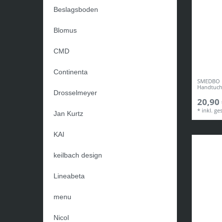
Beslagsboden
Blomus
CMD
Continenta
SMEDBO 
Handtuch
Drosselmeyer
20,90 
*
inkl. ge
Jan Kurtz
KAI
keilbach design
Lineabeta
menu
Nicol