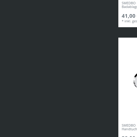
SMEDBO C
Badablag
41,00 
*
inkl. ge
SMEDBO D
Handtuch