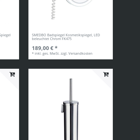
Spiegel
SMEDBO Badspiegel Kosmetikspiegel, LED
beleuchtet Chrom FK475
189,00 € *
*
inkl. ges. MwSt.
zzgl.
Versandkosten