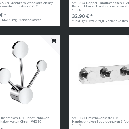
ABIN Duschkorb Wandkorb Ablage
SMEDBO Doppel Handtuchhaken TIM
e Ausstellungsstück CK374
Badetuchhaken Handtuchhalter verch
YK356
€ *
32,90 € *
s. MwSt.
zzgl.
Versandkosten
*
inkl. ges. MwSt.
zzgl.
Versandkosten
reierhaken ART Handtuchhaken
SMEDBO Dreierhakenleiste TIME
halter Haken Chrom WK359
Handtuchhaken Badetuchhaken 3 fac
YK359