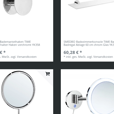
Bademantelhaken TIME
SMEDBO Badezimmerkonsole TIME Ba
halter Haken verchromt YK358
Badregal Ablage 60 cm chrom Glas YK
€ *
60,28 € *
s. MwSt.
zzgl.
Versandkosten
*
inkl. ges. MwSt.
zzgl.
Versandkosten