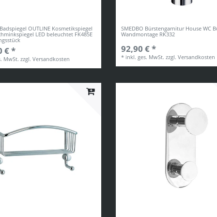
adspiegel OUTLINE Kosmetikspiegel
SMEDBO Bürstengarnitur House WC B
chminkspiegel LED beleuchtet FK485E
Wandmontage RK332
ngsstück
92,90 € *
 € *
*
inkl. ges. MwSt.
zzgl.
Versandkosten
s. MwSt.
zzgl.
Versandkosten