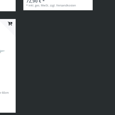
72,90 € *
*
inkl. ges. MwSt.
zzgl.
Versandkosten
le 60cm