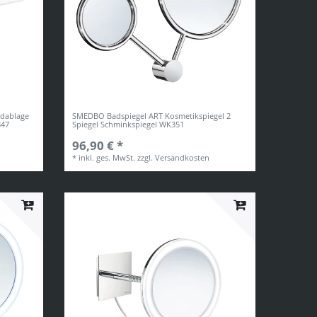
dablage
SMEDBO Badspiegel ART Kosmetikspiegel 2
347
Spiegel Schminkspiegel WK351
96,90 € *
*
inkl. ges. MwSt.
zzgl.
Versandkosten