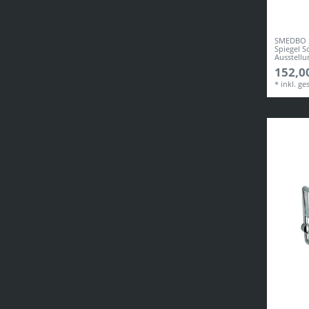
SMEDBO B
Spiegel S
Ausstellu
152,00
*
inkl. ge