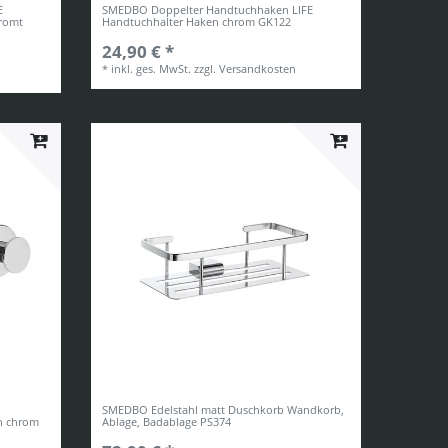
E
SMEDBO Doppelter Handtuchhaken LIFE
romt
Handtuchhalter Haken chrom GK122
24,90 € *
*
inkl. ges. MwSt.
zzgl.
Versandkosten
SMEDBO Edelstahl matt Duschkorb Wandkorb,
h chrom
Ablage, Badablage PS374