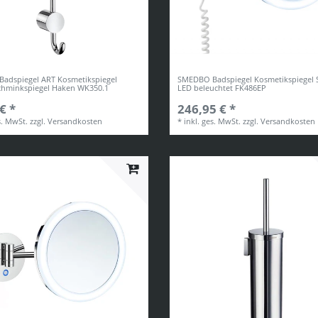
adspiegel ART Kosmetikspiegel
SMEDBO Badspiegel Kosmetikspiegel 
Schminkspiegel Haken WK350.1
LED beleuchtet FK486EP
€ *
246,95 € *
s. MwSt.
zzgl.
Versandkosten
*
inkl. ges. MwSt.
zzgl.
Versandkosten