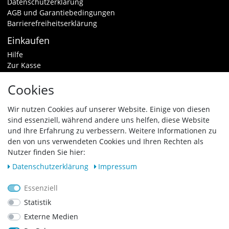
Datenschutzerklärung
AGB und Garantiebedingungen
Barrierefreiheitserklärung
Einkaufen
Hilfe
Zur Kasse
Warenkorb
Cookies
Zahlungsarten & Versand
Widerrufsrecht
Wir nutzen Cookies auf unserer Website. Einige von diesen
sind essenziell, während andere uns helfen, diese Website
Vertrag widerrufen
und Ihre Erfahrung zu verbessern. Weitere Informationen zu
Zahlungsarten
den von uns verwendeten Cookies und Ihren Rechten als
Nutzer finden Sie hier:
Daten­schutz­erklärung
Impressum
Essenziell
Statistik
Externe Medien