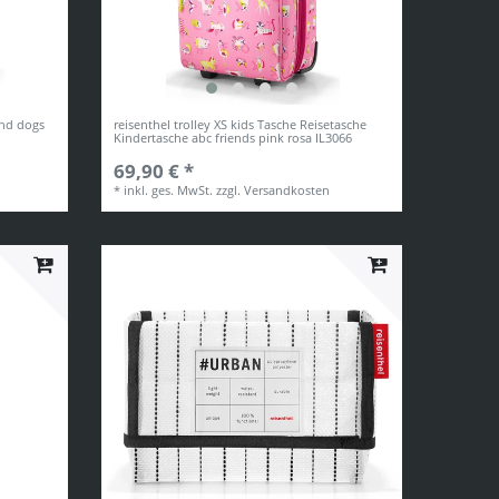
and dogs
reisenthel trolley XS kids Tasche Reisetasche
Kindertasche abc friends pink rosa IL3066
69,90 € *
*
inkl. ges. MwSt.
zzgl.
Versandkosten