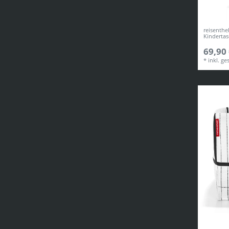
reisenthe
Kindertas
69,90 
*
inkl. ge