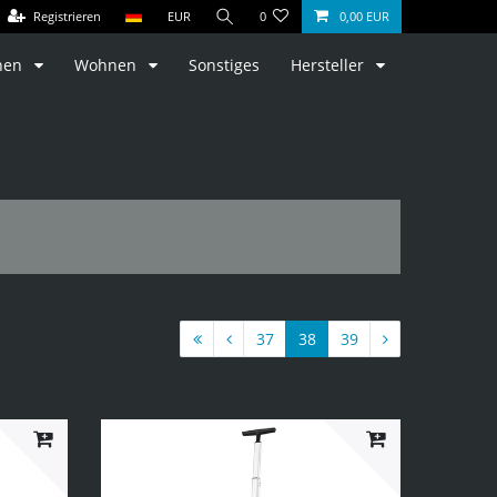
Registrieren
EUR
0
0,00 EUR
hen
Wohnen
Sonstiges
Hersteller
37
38
39