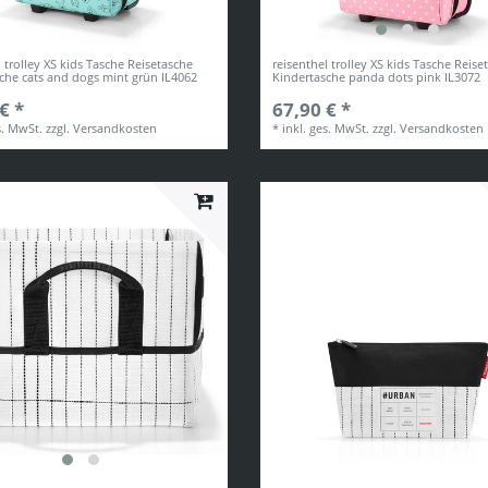
l trolley XS kids Tasche Reisetasche
reisenthel trolley XS kids Tasche Reise
che cats and dogs mint grün IL4062
Kindertasche panda dots pink IL3072
€ *
67,90 € *
s. MwSt.
zzgl.
Versandkosten
*
inkl. ges. MwSt.
zzgl.
Versandkosten