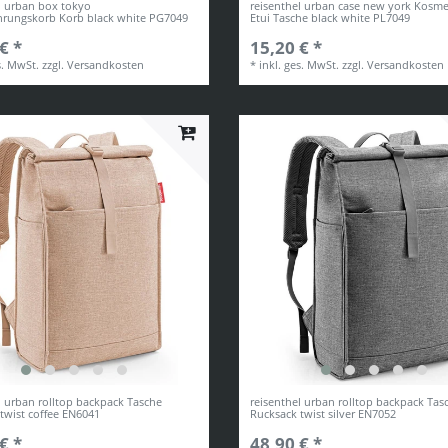
l urban box tokyo
reisenthel urban case new york Kosme
rungskorb Korb black white PG7049
Etui Tasche black white PL7049
€ *
15,20 € *
s. MwSt.
zzgl.
Versandkosten
*
inkl. ges. MwSt.
zzgl.
Versandkosten
l urban rolltop backpack Tasche
reisenthel urban rolltop backpack Tas
twist coffee EN6041
Rucksack twist silver EN7052
€ *
48,90 € *