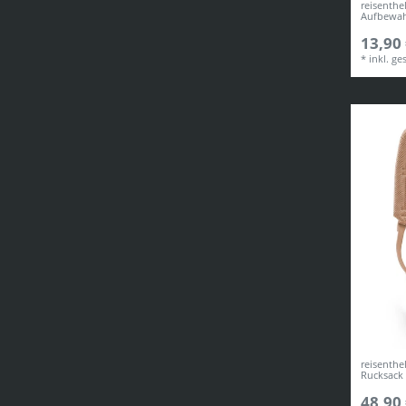
reisenthe
Aufbewah
13,90 
*
inkl. ge
reisenthe
Rucksack 
48,90 