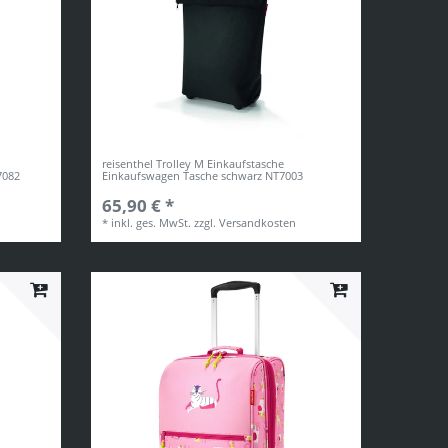
reisenthel Trolley M Einkaufstasche
7082
Einkaufswagen Tasche schwarz NT7003
65,90 € *
*
inkl. ges. MwSt.
zzgl.
Versandkosten