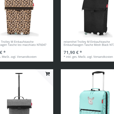
l Trolley M Einkaufstasche
reisenthel Trolley M Einkaufstasche
wagen Tasche leo macchiato NT6047
Einkaufswagen Tasche Mesh Black NT
€ *
71,90 € *
s. MwSt.
zzgl.
Versandkosten
*
inkl. ges. MwSt.
zzgl.
Versandkosten