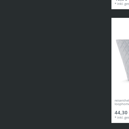
*
inkl. ge
reisenth
loophome
44,30 
*
inkl. ge