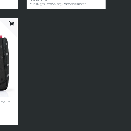
*
inkl. ges. MwSt.
zzgl.
Versandkosten
urbeutel