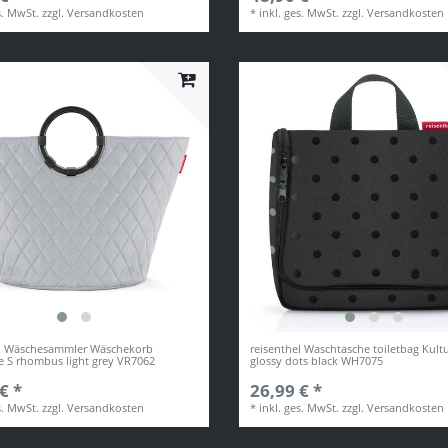
s. MwSt.
zzgl.
Versandkosten
*
inkl. ges. MwSt.
zzgl.
Versandkosten
el Wäschesammler Wäschekorb
reisenthel Waschtasche toiletbag Kult
 S rhombus light grey VR7062
glossy dots black WH7075
€ *
26,99 € *
s. MwSt.
zzgl.
Versandkosten
*
inkl. ges. MwSt.
zzgl.
Versandkosten