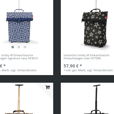
l trolley M Einkaufstasche
reisenthel trolley M Einkaufstasche
wagen signature navy NT4073
Einkaufswagen stars NT7046
€ *
57,90 € *
s. MwSt.
zzgl.
Versandkosten
*
inkl. ges. MwSt.
zzgl.
Versandkosten