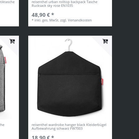
tiktasche
reisenthel urban rolltop backpack Tasche
Rucksack sky rose EN1035
48,90 € *
*
inkl. ges. MwSt.
zzgl.
Versandkosten
che
reisenthel wardrobe hanger black Kleiderbügel
Aufbewahrung schwarz FW7003
18,90 € *