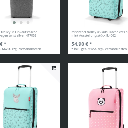
l trolley M Einkaufstasche
reisenthel trolley XS kids Tasche cats 
agen twist silver NT7052
mint Ausstellungsstück IL4062
€ *
54,90 € *
s. MwSt.
zzgl.
Versandkosten
*
inkl. ges. MwSt.
zzgl.
Versandkosten