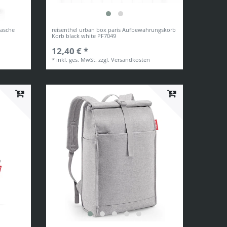
tasche
reisenthel urban box paris Aufbewahrungskorb
Korb black white PF7049
12,40 € *
*
inkl. ges. MwSt.
zzgl.
Versandkosten