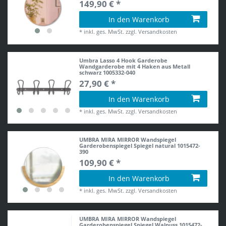
149,90 € *
In den Warenkorb
*
inkl. ges. MwSt.
zzgl.
Versandkosten
Umbra Lasso 4 Hook Garderobe
Wandgarderobe mit 4 Haken aus Metall
schwarz 1005332-040
27,90 € *
In den Warenkorb
*
inkl. ges. MwSt.
zzgl.
Versandkosten
UMBRA MIRA MIRROR Wandspiegel
Garderobenspiegel Spiegel natural 1015472-
390
109,90 € *
In den Warenkorb
*
inkl. ges. MwSt.
zzgl.
Versandkosten
UMBRA MIRA MIRROR Wandspiegel
Garderobenspiegel Spiegel Walnuss 1015472-