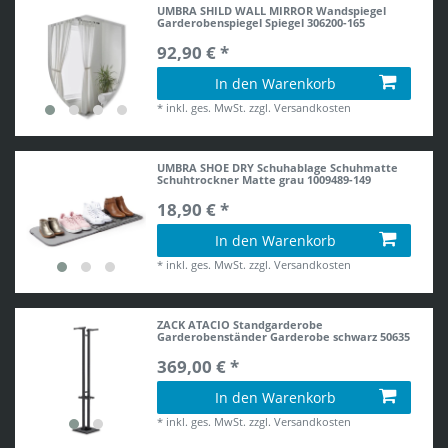
UMBRA SHILD WALL MIRROR Wandspiegel
Garderobenspiegel Spiegel 306200-165
92,90 € *
In den Warenkorb
*
inkl. ges. MwSt.
zzgl.
Versandkosten
UMBRA SHOE DRY Schuhablage Schuhmatte
Schuhtrockner Matte grau 1009489-149
18,90 € *
In den Warenkorb
*
inkl. ges. MwSt.
zzgl.
Versandkosten
ZACK ATACIO Standgarderobe
Garderobenständer Garderobe schwarz 50635
369,00 € *
In den Warenkorb
*
inkl. ges. MwSt.
zzgl.
Versandkosten