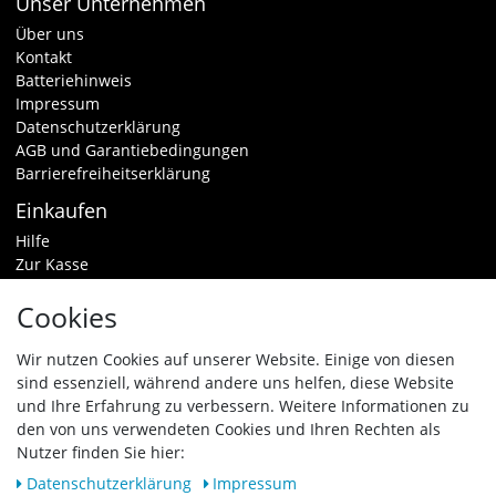
Unser Unternehmen
Über uns
Kontakt
Batteriehinweis
Impressum
Datenschutzerklärung
AGB und Garantiebedingungen
Barrierefreiheitserklärung
Einkaufen
Hilfe
Zur Kasse
Warenkorb
Cookies
Zahlungsarten & Versand
Widerrufsrecht
Wir nutzen Cookies auf unserer Website. Einige von diesen
sind essenziell, während andere uns helfen, diese Website
Vertrag widerrufen
und Ihre Erfahrung zu verbessern. Weitere Informationen zu
Zahlungsarten
den von uns verwendeten Cookies und Ihren Rechten als
Nutzer finden Sie hier:
Daten­schutz­erklärung
Impressum