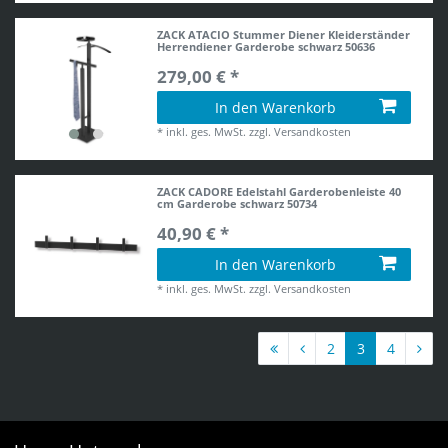
ZACK ATACIO Stummer Diener Kleiderständer
Herrendiener Garderobe schwarz 50636
279,00 € *
In den Warenkorb
*
inkl. ges. MwSt.
zzgl.
Versandkosten
ZACK CADORE Edelstahl Garderobenleiste 40
cm Garderobe schwarz 50734
40,90 € *
In den Warenkorb
*
inkl. ges. MwSt.
zzgl.
Versandkosten
2
3
4