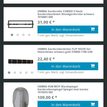
UMBRA Garderobe CUBIKO 5 Hook
Garderobenleiste Wandgarderobe schwarz
1016881-040
31,90 € *
In den Warenkorb
*
inkl. ges. MwSt.
zzgl.
Versandkosten
UMBRA Garderobenleiste FLIP HOOK 5er
Hakenleiste schwarz gold 318850-1186-U40
22,40 € *
In den Warenkorb
*
inkl. ges. MwSt.
zzgl.
Versandkosten
UMBRA HUB BEVY Wandspiegel
Garderobenspiegel Spiegel oval smoke
1015033-582
109,00 € *
In den Warenkorb