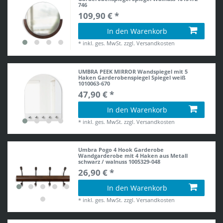
746
109,90 € *
In den Warenkorb
*
inkl. ges. MwSt.
zzgl.
Versandkosten
UMBRA PEEK MIRROR Wandspiegel mit 5
Haken Garderobenspiegel Spiegel weiß
1010063-670
47,90 € *
In den Warenkorb
*
inkl. ges. MwSt.
zzgl.
Versandkosten
Umbra Pogo 4 Hook Garderobe
Wandgarderobe mit 4 Haken aus Metall
schwarz / walnuss 1005329-048
26,90 € *
In den Warenkorb
*
inkl. ges. MwSt.
zzgl.
Versandkosten