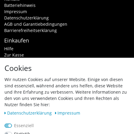
Batteriehinweis
Impressum
Datenschutzerklärung
AGB und Garantiebedingungen
Barrierefreiheitserklärung
Einkaufen
Hilfe
Zur Kasse
Warenkorb
Cookies
Zahlungsarten & Versand
Widerrufsrecht
Wir nutzen Cookies auf unserer Website. Einige von diesen
sind essenziell, während andere uns helfen, diese Website
Vertrag widerrufen
und Ihre Erfahrung zu verbessern. Weitere Informationen zu
den von uns verwendeten Cookies und Ihren Rechten als
Zahlungsarten
Nutzer finden Sie hier:
Daten­schutz­erklärung
Impressum
Essenziell
Statistik