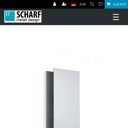
EUR
0,00 EUR
☰