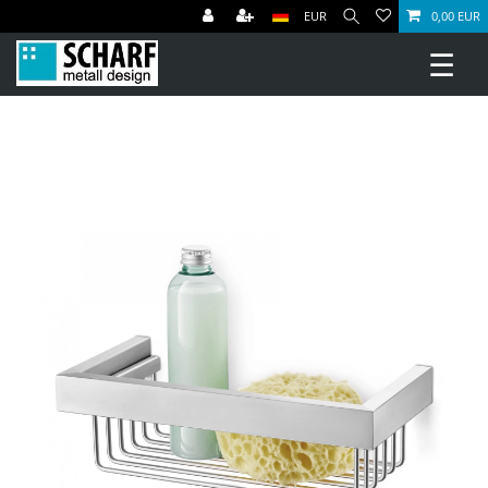
EUR
0,00 EUR
☰