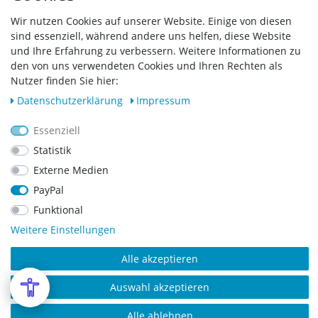
Widerrufsrecht
Wir nutzen Cookies auf unserer Website. Einige von diesen
sind essenziell, während andere uns helfen, diese Website
Vertrag widerrufen
und Ihre Erfahrung zu verbessern. Weitere Informationen zu
den von uns verwendeten Cookies und Ihren Rechten als
Zahlungsarten
Nutzer finden Sie hier:
Daten­schutz­erklärung
Impressum
Essenziell
Statistik
Externe Medien
PayPal
Funktional
Weitere Einstellungen
Alle akzeptieren
Copyright © 2023 SCHARF metall design GmbH. Alle Rechte vorbehalten.
Auswahl akzeptieren
Alle ablehnen