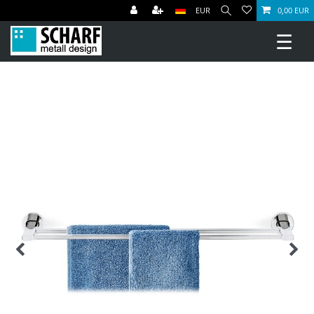
EUR
0,00 EUR
☰