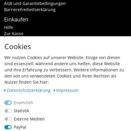
AGB und Garantiebedingungen
Barrierefreiheitserklärung
Einkaufen
Hilfe
Zur Kasse
Warenkorb
Cookies
Zahlungsarten & Versand
Widerrufsrecht
Wir nutzen Cookies auf unserer Website. Einige von diesen
sind essenziell, während andere uns helfen, diese Website
Vertrag widerrufen
und Ihre Erfahrung zu verbessern. Weitere Informationen zu
den von uns verwendeten Cookies und Ihren Rechten als
Zahlungsarten
Nutzer finden Sie hier:
Daten­schutz­erklärung
Impressum
Essenziell
Statistik
Externe Medien
PayPal