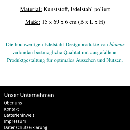
Material:
Kunststoff, Edelstahl poliert
Maße:
15 x 69 x 6 cm (B x L x H)
Die hochwertigen Edelstahl-Designprodukte von
blomus
verbinden bestmögliche Qualität mit ausgefallener
Produktgestaltung für optimales Aussehen und Nutzen.
Unser Unternehmen
Über uns
Kontakt
Batteriehinweis
Impressum
Datenschutzerklärung