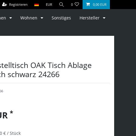
Registrieren
EUR
0
0,00 EUR
hen
Wohnen
Sonstiges
Hersteller
telltisch OAK Tisch Ablage
ch schwarz 24266
66
*
EUR
0 € / Stück