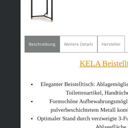
Beschreibung
Weitere Details
Hersteller
KELA Beistell
Eleganter Beistelltisch: Ablagemöglic
Toilettenartikel, Handtüc
Formschöne Aufbewahrungsmögli
pulverbeschichtetem Metall komb
Optimaler Stand durch verzweigte 3-F
Ablagefläche