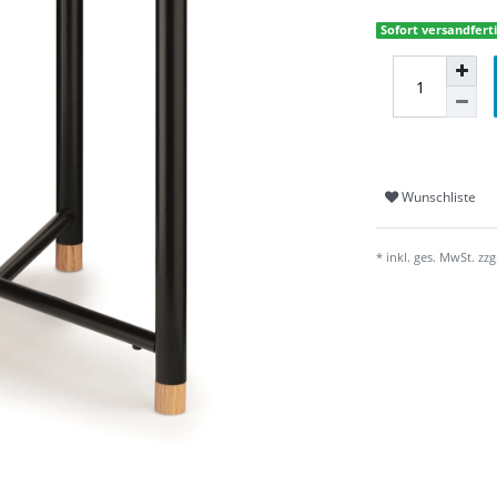
Sofort versandferti
Wunschliste
* inkl. ges. MwSt. zzg