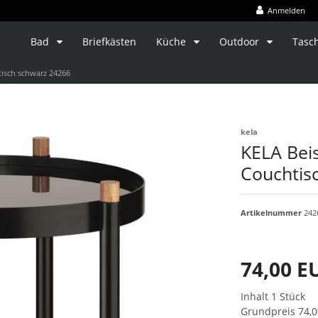
Anmelden
Bad
Briefkästen
Küche
Outdoor
Tasc
tisch schwarz 24266
kela
KELA Beis
Couchtis
Artikelnummer
242
74,00 
Inhalt
1
Stück
Grundpreis
74,0