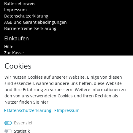
Batteriehinweis
Impressum
Datenschutzerklärung
AGB und Garantiebedingungen
Barrierefreiheitserklärung
Einkaufen
Hilfe
Zur Kasse
Warenkorb
Cookies
Zahlungsarten & Versand
Widerrufsrecht
Wir nutzen Cookies auf unserer Website. Einige von diesen
sind essenziell, während andere uns helfen, diese Website
Vertrag widerrufen
und Ihre Erfahrung zu verbessern. Weitere Informationen zu
den von uns verwendeten Cookies und Ihren Rechten als
Zahlungsarten
Nutzer finden Sie hier:
Daten­schutz­erklärung
Impressum
Essenziell
Statistik