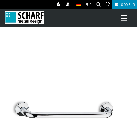
EUR
0,00 EUR
☰