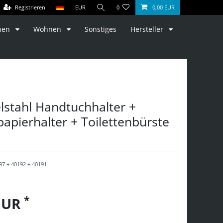
Registrieren
EUR
0
0,00 EUR
hen
Wohnen
Sonstiges
Hersteller
lstahl Handtuchhalter +
papierhalter + Toilettenbürste
97 + 40192 + 40191
*
 EUR