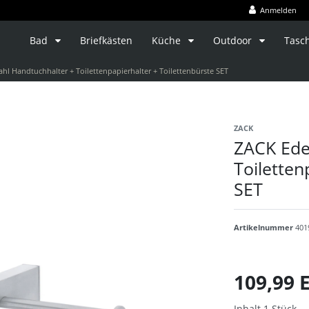
Anmelden
Bad
Briefkästen
Küche
Outdoor
Tasc
ahl Handtuchhalter + Toilettenpapierhalter + Toilettenbürste SET
ZACK
ZACK Ede
Toiletten
SET
Artikelnummer
401
109,99
Inhalt
1
Stück