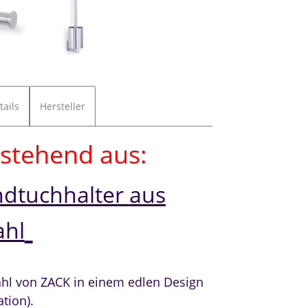
tails
Hersteller
estehend aus:
dtuchhalter aus
ahl
hl von ZACK in einem edlen Design
ation).