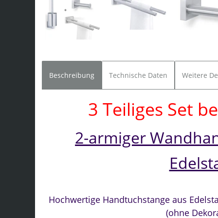
Beschreibung
Technische Daten
Weitere De
3 Teiliges Set b
2-armiger Wandhan
Edelst
Hochwertige Handtuchstange aus Edelsta
(ohne Dekor