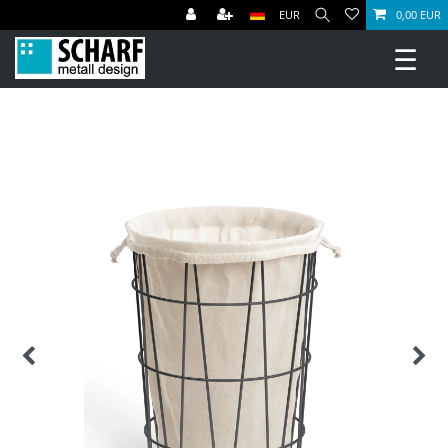
EUR
0,00 EUR
☰