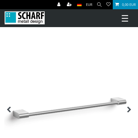
EUR
0,00 EUR
☰