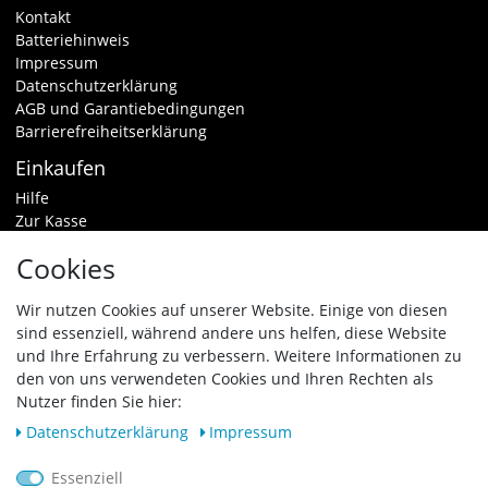
Kontakt
Batteriehinweis
Impressum
Datenschutzerklärung
AGB und Garantiebedingungen
Barrierefreiheitserklärung
Einkaufen
Hilfe
Zur Kasse
Warenkorb
Cookies
Zahlungsarten & Versand
Widerrufsrecht
Wir nutzen Cookies auf unserer Website. Einige von diesen
sind essenziell, während andere uns helfen, diese Website
Vertrag widerrufen
und Ihre Erfahrung zu verbessern. Weitere Informationen zu
den von uns verwendeten Cookies und Ihren Rechten als
Zahlungsarten
Nutzer finden Sie hier:
Daten­schutz­erklärung
Impressum
Essenziell