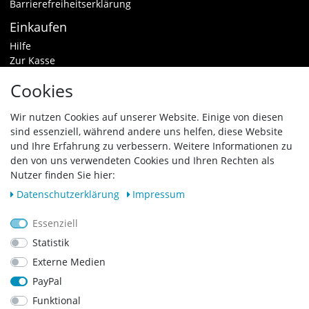
Barrierefreiheitserklärung
Einkaufen
Hilfe
Zur Kasse
Warenkorb
Cookies
Zahlungsarten & Versand
Widerrufsrecht
Wir nutzen Cookies auf unserer Website. Einige von diesen
sind essenziell, während andere uns helfen, diese Website
Vertrag widerrufen
und Ihre Erfahrung zu verbessern. Weitere Informationen zu
den von uns verwendeten Cookies und Ihren Rechten als
Zahlungsarten
Nutzer finden Sie hier:
Daten­schutz­erklärung
Impressum
Essenziell
Statistik
Externe Medien
PayPal
Funktional