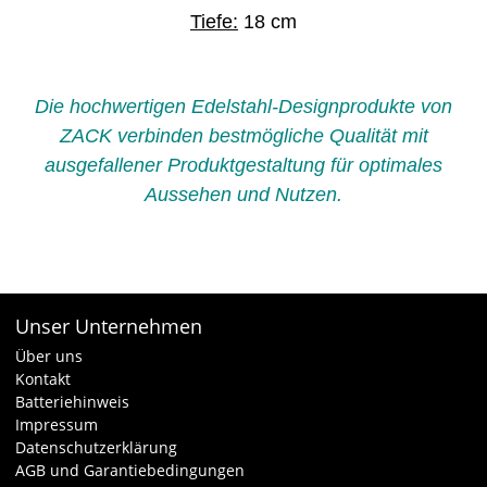
Tiefe:
18 cm
Die hochwertigen Edelstahl-Designprodukte von
ZACK verbinden bestmögliche Qualität mit
ausgefallener Produktgestaltung für optimales
Aussehen und Nutzen.
Unser Unternehmen
Über uns
Kontakt
Batteriehinweis
Impressum
Datenschutzerklärung
AGB und Garantiebedingungen