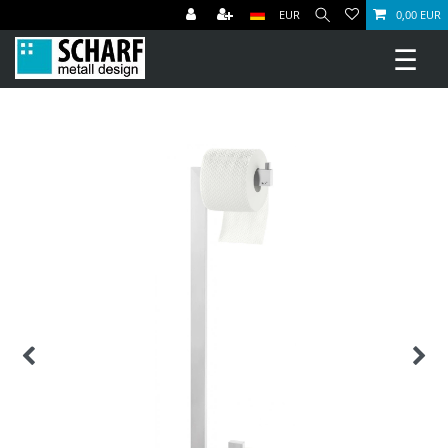
EUR
0,00 EUR
☰