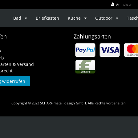
Anmelden
Bad
Briefkästen
Küche
Outdoor
Tasc
fen
Zahlungsarten
e
rb
arten & Versand
srecht
g widerrufen
Copyright © 2023 SCHARF metall design GmbH. Alle Rechte vorbehalten.