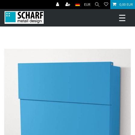
EUR
0,00 EUR
☰