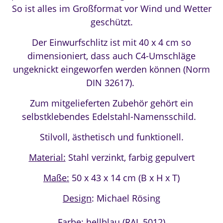
So ist alles im Großformat vor Wind und Wetter
geschützt.
Der Einwurfschlitz ist mit 40 x 4 cm so
dimensioniert, dass auch C4-Umschläge
ungeknickt eingeworfen werden können (Norm
DIN 32617).
Zum mitgelieferten Zubehör gehört ein
selbstklebendes Edelstahl-Namensschild.
Stilvoll, ästhetisch und funktionell.
Material:
Stahl verzinkt, farbig gepulvert
Maße:
50 x 43 x 14 cm (B x H x T)
Design
: Michael Rösing
Farbe:
hellblau (RAL 5012)