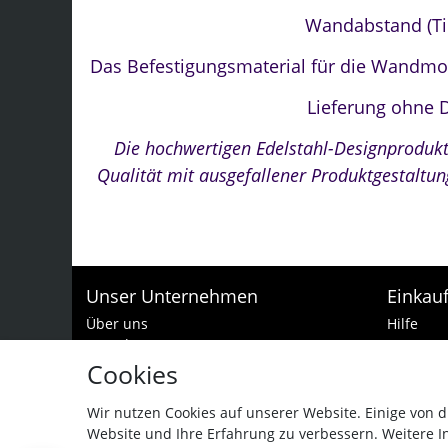
Wandabstand (Ti
Das Befestigungsmaterial für die Wandmon
Lieferung ohne 
Die hochwertigen Edelstahl-Designproduk
Qualität mit ausgefallener Produktgestaltu
Unser Unternehmen
Einkau
Über uns
Hilfe
Kontakt
Zur Kass
Batteriehinweis
Warenko
Cookies
Impressum
Zahlungs
Datenschutzerklärung
Widerruf
Wir nutzen Cookies auf unserer Website. Einige von d
AGB und Garantiebedingungen
Website und Ihre Erfahrung zu verbessern. Weitere 
Vertra