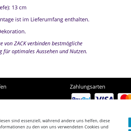
efe): 13 cm
tage ist im Lieferumfang enthalten.
Dekoration.
te von ZACK verbinden bestmögliche
ng für optimales Aussehen und Nutzen.
fen
Zahlungsarten
e
rb
arten & Versand
srecht
iesen sind essenziell, während andere uns helfen, diese
Informationen zu den von uns verwendeten Cookies und
g widerrufen