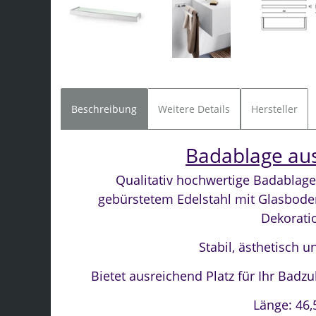
Beschreibung
Weitere Details
Hersteller
Badablage aus
Qualitativ hochwertige Badablag
gebürstetem Edelstahl mit Glasbode
Dekoratio
Stabil,
ästhetisch un
Bietet ausreichend Platz für Ihr Badz
Länge: 46