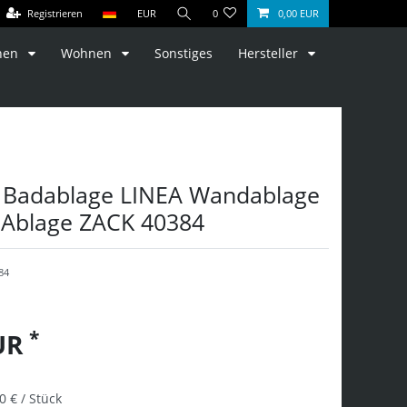
Registrieren
EUR
0
0,00 EUR
hen
Wohnen
Sonstiges
Hersteller
l Badablage LINEA Wandablage
 Ablage ZACK 40384
84
*
EUR
0 € / Stück