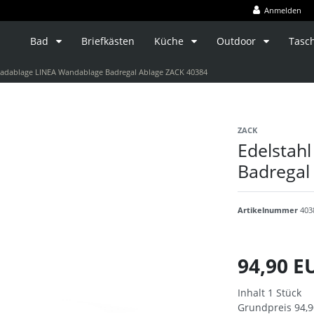
Anmelden
Bad
Briefkästen
Küche
Outdoor
Tasc
Badablage LINEA Wandablage Badregal Ablage ZACK 40384
ZACK
Edelstah
Badregal
Artikelnummer
403
94,90 
Inhalt
1
Stück
Grundpreis
94,9