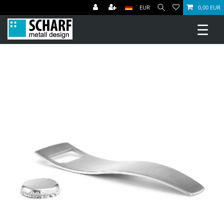
EUR
0,00 EUR
☰