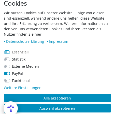
Cookies
Zahlungsarten & Versand
Widerrufsrecht
Wir nutzen Cookies auf unserer Website. Einige von diesen
sind essenziell, während andere uns helfen, diese Website
Vertrag widerrufen
und Ihre Erfahrung zu verbessern. Weitere Informationen zu
den von uns verwendeten Cookies und Ihren Rechten als
Zahlungsarten
Nutzer finden Sie hier:
Daten­schutz­erklärung
Impressum
Essenziell
Statistik
Externe Medien
PayPal
Funktional
Weitere Einstellungen
Alle akzeptieren
Copyright © 2023 SCHARF metall design GmbH. Alle Rechte vorbehalten.
Auswahl akzeptieren