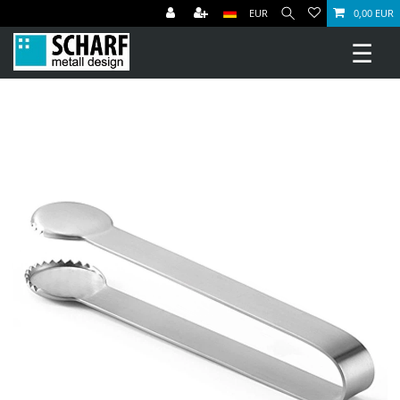
EUR
0,00 EUR
☰