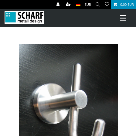
EUR
0,00 EUR
☰