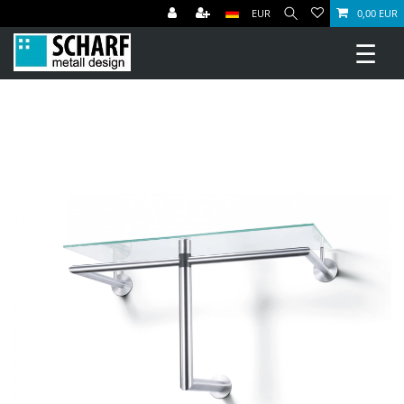
EUR
0,00 EUR
☰