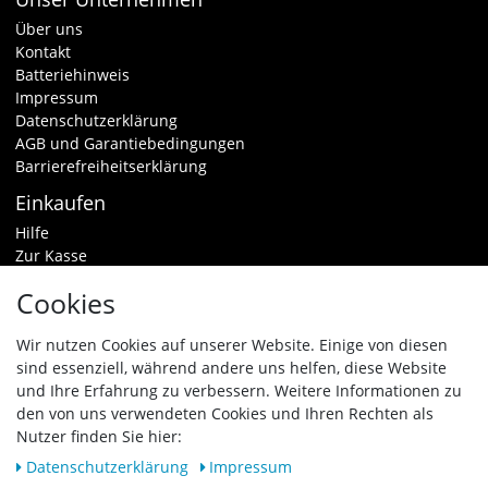
Über uns
Kontakt
Batteriehinweis
Impressum
Datenschutzerklärung
AGB und Garantiebedingungen
Barrierefreiheitserklärung
Einkaufen
Hilfe
Zur Kasse
Warenkorb
Cookies
Zahlungsarten & Versand
Widerrufsrecht
Wir nutzen Cookies auf unserer Website. Einige von diesen
sind essenziell, während andere uns helfen, diese Website
Vertrag widerrufen
und Ihre Erfahrung zu verbessern. Weitere Informationen zu
den von uns verwendeten Cookies und Ihren Rechten als
Zahlungsarten
Nutzer finden Sie hier:
Daten­schutz­erklärung
Impressum