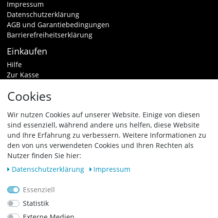
Impressum
Datenschutzerklärung
AGB und Garantiebedingungen
Barrierefreiheitserklärung
Einkaufen
Hilfe
Zur Kasse
Warenkorb
Cookies
Zahlungsarten & Versand
Widerrufsrecht
Wir nutzen Cookies auf unserer Website. Einige von diesen
sind essenziell, während andere uns helfen, diese Website
Vertrag widerrufen
und Ihre Erfahrung zu verbessern. Weitere Informationen zu
den von uns verwendeten Cookies und Ihren Rechten als
Zahlungsarten
Nutzer finden Sie hier:
Daten­schutz­erklärung
Impressum
Essenziell
Statistik
Externe Medien