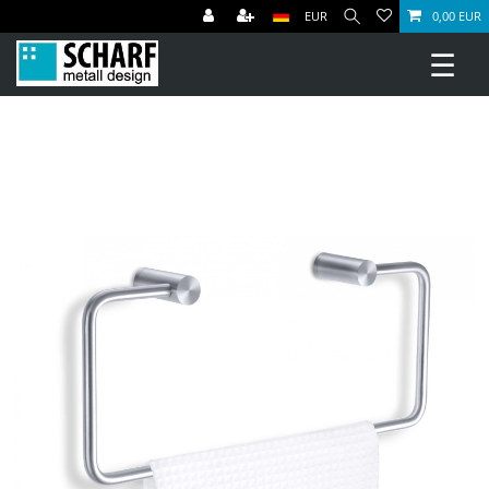
EUR
0,00 EUR
☰