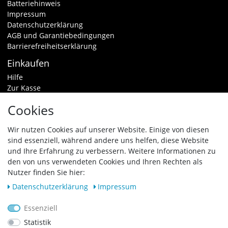
Batteriehinweis
Impressum
Datenschutzerklärung
AGB und Garantiebedingungen
Barrierefreiheitserklärung
Einkaufen
Hilfe
Zur Kasse
Warenkorb
Cookies
Zahlungsarten & Versand
Widerrufsrecht
Wir nutzen Cookies auf unserer Website. Einige von diesen
sind essenziell, während andere uns helfen, diese Website
Vertrag widerrufen
und Ihre Erfahrung zu verbessern. Weitere Informationen zu
den von uns verwendeten Cookies und Ihren Rechten als
Zahlungsarten
Nutzer finden Sie hier:
Daten­schutz­erklärung
Impressum
Essenziell
Statistik