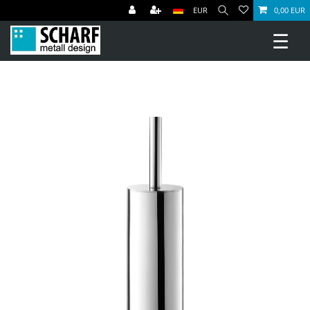
EUR
0,00 EUR
☰