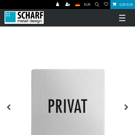
EUR
0,00 EUR
☰