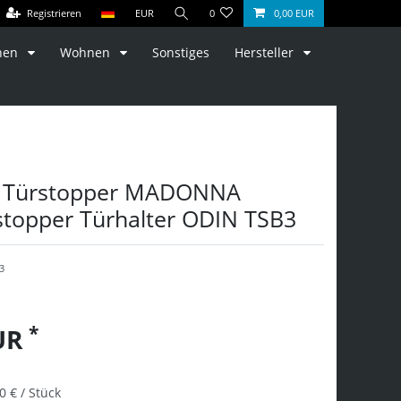
Registrieren
EUR
0
0,00 EUR
hen
Wohnen
Sonstiges
Hersteller
l Türstopper MADONNA
topper Türhalter ODIN TSB3
3
*
EUR
0 € / Stück