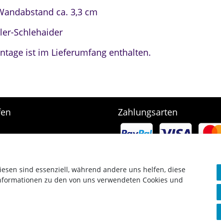
Wandabstand ca. 3,3 cm
ler-Schlehaider
tage ist im Lieferumfang enthalten.
fen
Zahlungsarten
e
rb
arten & Versand
srecht
iesen sind essenziell, während andere uns helfen, diese
Informationen zu den von uns verwendeten Cookies und
g widerrufen
Copyright © 2023 SCHARF metall design GmbH. Alle Rechte vorbehalten.