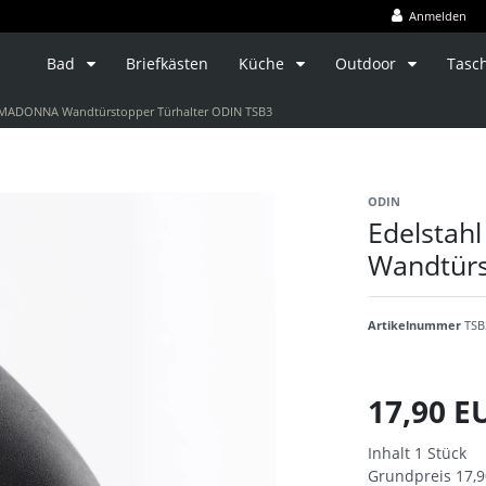
Anmelden
Bad
Briefkästen
Küche
Outdoor
Tasc
r MADONNA Wandtürstopper Türhalter ODIN TSB3
ODIN
Edelstah
Wandtürs
Artikelnummer
TSB
17,90 
Inhalt
1
Stück
Grundpreis
17,9