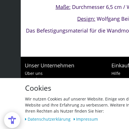
Maße:
Durchmesser 6,5 cm / 
Design:
Wolfgang Bei
Das Befestigungsmaterial für die Wandmon
Unser Unternehmen
Einkau
Über uns
Hilfe
Kontakt
Zur Kass
Batteriehinweis
Warenko
Cookies
Impressum
Zahlungs
Datenschutzerklärung
Widerruf
Wir nutzen Cookies auf unserer Website. Einige von d
AGB und Garantiebedingungen
Website und Ihre Erfahrung zu verbessern. Weitere 
Vertra
Barrierefreiheitserklärung
Ihren Rechten als Nutzer finden Sie hier:
Daten­schutz­erklärung
Impressum