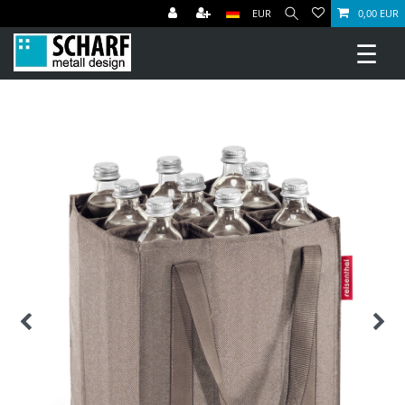
EUR
0,00 EUR
☰