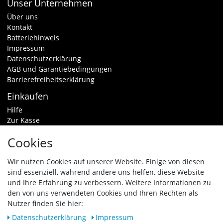
Unser Unternehmen
Über uns
Kontakt
Batteriehinweis
Impressum
Datenschutzerklärung
AGB und Garantiebedingungen
Barrierefreiheitserklärung
Einkaufen
Hilfe
Zur Kasse
Warenkorb
Cookies
Zahlungsarten & Versand
Widerrufsrecht
Wir nutzen Cookies auf unserer Website. Einige von diesen
sind essenziell, während andere uns helfen, diese Website
Vertrag widerrufen
und Ihre Erfahrung zu verbessern. Weitere Informationen zu
den von uns verwendeten Cookies und Ihren Rechten als
Zahlungsarten
Nutzer finden Sie hier:
Daten­schutz­erklärung
Impressum