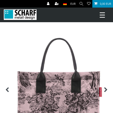
EUR
0,00 EUR
☰