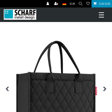
EUR
0,00 EUR
☰