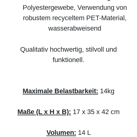
Polyestergewebe, Verwendung von
robustem recyceltem PET-Material,
wasserabweisend
Qualitativ hochwertig, stilvoll und
funktionell.
Maximale Belastbarkeit:
14kg
Maße (L x H x B):
17 x 35 x 42 cm
Volumen:
14 L