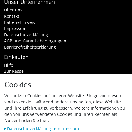
Unser Unternehmen
Über uns
Kontakt
Batteriehinweis
Impressum
Datenschutzerklärung
AGB und Garantiebedingungen
Barrierefreiheitserklärung
Einkaufen
Hilfe
Zur Kasse
Warenkorb
Cookies
Zahlungsarten & Versand
Widerrufsrecht
Wir nutzen Cookies auf unserer Website. Einige von diesen
sind essenziell, während andere uns helfen, diese Website
Vertrag widerrufen
und Ihre Erfahrung zu verbessern. Weitere Informationen zu
den von uns verwendeten Cookies und Ihren Rechten als
Zahlungsarten
Nutzer finden Sie hier:
Daten­schutz­erklärung
Impressum