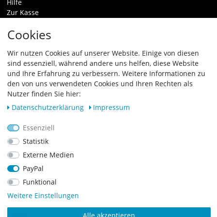
Hilfe
Zur Kasse
Warenkorb
Cookies
Zahlungsarten & Versand
Widerrufsrecht
Wir nutzen Cookies auf unserer Website. Einige von diesen
sind essenziell, während andere uns helfen, diese Website
Vertrag widerrufen
und Ihre Erfahrung zu verbessern. Weitere Informationen zu
den von uns verwendeten Cookies und Ihren Rechten als
Zahlungsarten
Nutzer finden Sie hier:
Daten­schutz­erklärung
Impressum
Essenziell
Statistik
Externe Medien
PayPal
Funktional
Weitere Einstellungen
Alle akzeptieren