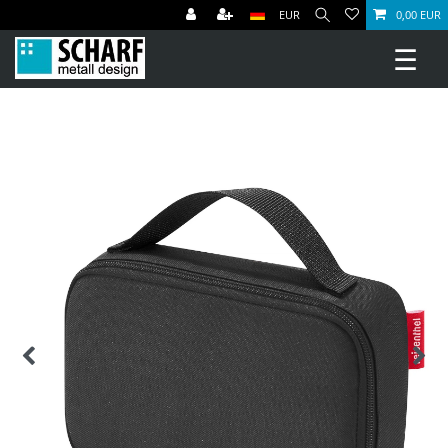
EUR
0,00 EUR
☰