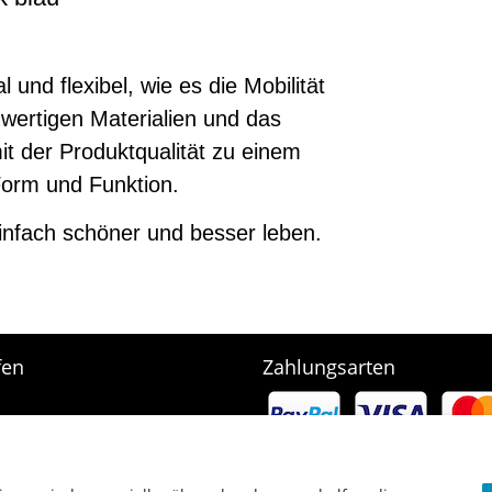
 und flexibel, wie es die Mobilität
wertigen Materialien und das
it der Produktqualität zu einem
orm und Funktion.
 einfach schöner und besser leben.
fen
Zahlungsarten
e
rb
arten & Versand
srecht