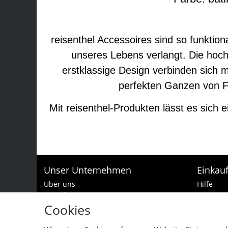
reisenthel Accessoires sind so funktional
unseres Lebens verlangt. Die hoch
erstklassige Design verbinden sich m
perfekten Ganzen von F
Mit reisenthel-Produkten lässt es sich
Unser Unternehmen
Einkau
Über uns
Hilfe
Kontakt
Zur Kass
Batteriehinweis
Warenko
Cookies
Impressum
Zahlungs
Datenschutzerklärung
Widerruf