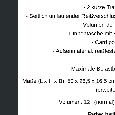
- 2 kurze Tra
- Seitlich umlaufender Reißverschlu
Volumen der
- 1 Innentasche mit
- Card po
- Außenmaterial: reißfes
Maximale Belastba
Maße (L x H x B): 50 x 26,5 x 16,5 c
(erweite
Volumen: 12 l (normal) 
Farbe: bati