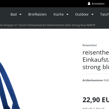
Anmelden
Bad
Briefkästen
Küche
Outdoor
Tasc
hel shopper e1 Tasche Einkaufstasche Damentasche batik strong blue RJ4070
Reisenthel
reisenth
Einkaufs
strong bl
Artikelnummer
RJ4
22,90 
Inhalt
1
Stück