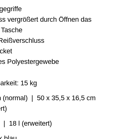
gegriffe
ss vergrößert durch Öffnen das
 Tasche
 Reißverschluss
cket
tes Polyestergewebe
rkeit: 15 kg
m (normal) | 50 x 35,5 x 16,5 cm
rt)
| 18 l (erweitert)
k blau