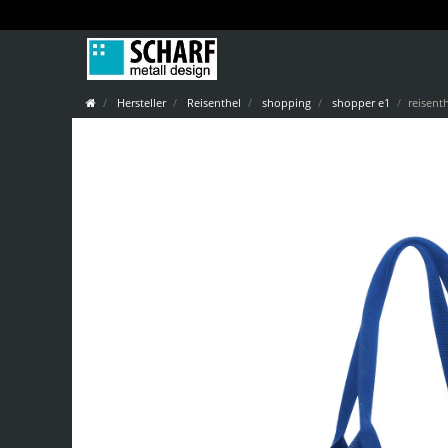
Hersteller
Reisenthel
shopping
shopper e1
reisent