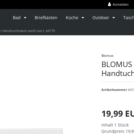
Anmelden
Bad
Briefkästen
Küche
Outdoor
Tasc
Handtuchhaken weiß size L 64179
Blomus
BLOMUS 
Handtuch
Artikelnummer
641
19,99 
Inhalt
1
Stück
Grundpreis
19,9