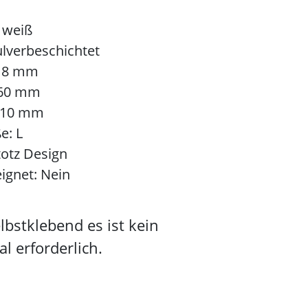
 weiß
ulverbeschichtet
18 mm
60 mm
110 mm
e:
L
totz Design
ignet:
Nein
bstklebend es ist kein
l erforderlich.