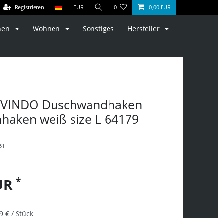
Registrieren
EUR
0
0,00 EUR
hen
Wohnen
Sonstiges
Hersteller
VINDO Duschwandhaken
haken weiß size L 64179
81
*
EUR
9 € / Stück