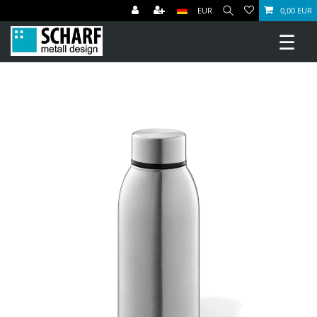
EUR
0,00 EUR
☰