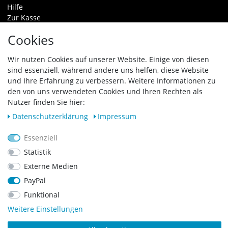
Hilfe
Zur Kasse
Warenkorb
Cookies
Zahlungsarten & Versand
Widerrufsrecht
Wir nutzen Cookies auf unserer Website. Einige von diesen
sind essenziell, während andere uns helfen, diese Website
Vertrag widerrufen
und Ihre Erfahrung zu verbessern. Weitere Informationen zu
den von uns verwendeten Cookies und Ihren Rechten als
Zahlungsarten
Nutzer finden Sie hier:
Daten­schutz­erklärung
Impressum
Essenziell
Statistik
Externe Medien
PayPal
Funktional
Weitere Einstellungen