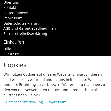
Über uns
Kontakt
Batteriehinweis
Impressum
Datenschutzerklärung
AGB und Garantiebedingungen
Barrierefreiheitserklärung
Einkaufen
Hilfe
Zur Kasse
Warenkorb
Cookies
Zahlungsarten & Versand
Widerrufsrecht
Wir nutzen Cookies auf unserer Website. Einige von diesen
sind essenziell, während andere uns helfen, diese Website
Vertrag widerrufen
und Ihre Erfahrung zu verbessern. Weitere Informationen zu
den von uns verwendeten Cookies und Ihren Rechten als
Zahlungsarten
Nutzer finden Sie hier:
Daten­schutz­erklärung
Impressum