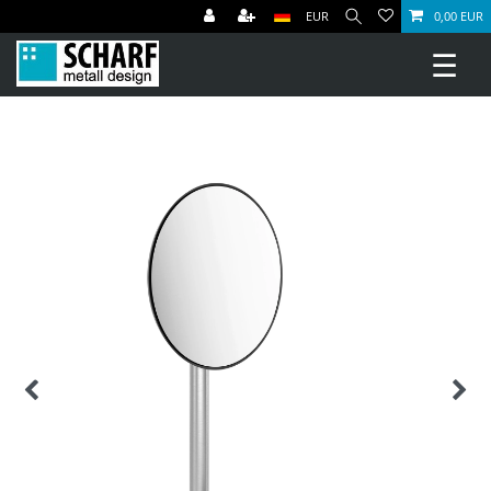
EUR
0,00 EUR
☰