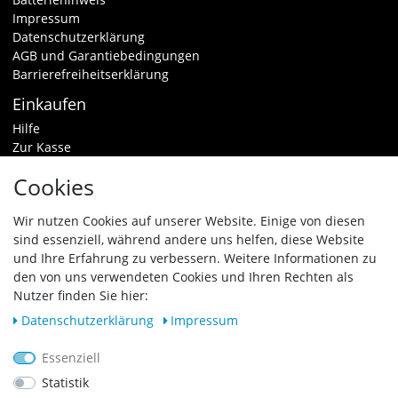
Impressum
Datenschutzerklärung
AGB und Garantiebedingungen
Barrierefreiheitserklärung
Einkaufen
Hilfe
Zur Kasse
Warenkorb
Cookies
Zahlungsarten & Versand
Widerrufsrecht
Wir nutzen Cookies auf unserer Website. Einige von diesen
sind essenziell, während andere uns helfen, diese Website
Vertrag widerrufen
und Ihre Erfahrung zu verbessern. Weitere Informationen zu
den von uns verwendeten Cookies und Ihren Rechten als
Zahlungsarten
Nutzer finden Sie hier:
Daten­schutz­erklärung
Impressum
Essenziell
Statistik