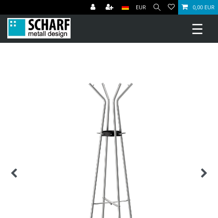
EUR
0,00 EUR
☰