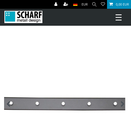
EUR
0,00 EUR
☰