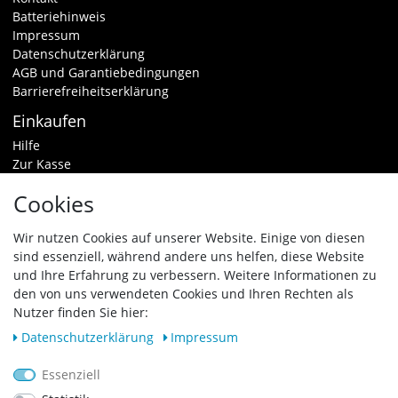
Batteriehinweis
Impressum
Datenschutzerklärung
AGB und Garantiebedingungen
Barrierefreiheitserklärung
Einkaufen
Hilfe
Zur Kasse
Warenkorb
Cookies
Zahlungsarten & Versand
Widerrufsrecht
Wir nutzen Cookies auf unserer Website. Einige von diesen
sind essenziell, während andere uns helfen, diese Website
Vertrag widerrufen
und Ihre Erfahrung zu verbessern. Weitere Informationen zu
den von uns verwendeten Cookies und Ihren Rechten als
Zahlungsarten
Nutzer finden Sie hier:
Daten­schutz­erklärung
Impressum
Essenziell