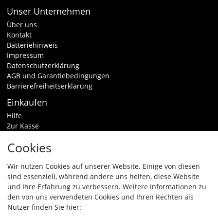
Unser Unternehmen
Über uns
Kontakt
Batteriehinweis
Impressum
Datenschutzerklärung
AGB und Garantiebedingungen
Barrierefreiheitserklärung
Einkaufen
Hilfe
Zur Kasse
Warenkorb
Cookies
Zahlungsarten & Versand
Widerrufsrecht
Wir nutzen Cookies auf unserer Website. Einige von diesen
sind essenziell, während andere uns helfen, diese Website
Vertrag widerrufen
und Ihre Erfahrung zu verbessern. Weitere Informationen zu
den von uns verwendeten Cookies und Ihren Rechten als
Zahlungsarten
Nutzer finden Sie hier: