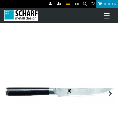
EUR
0,00 EUR
☰