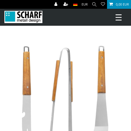
EUR
0,00 EUR
☰