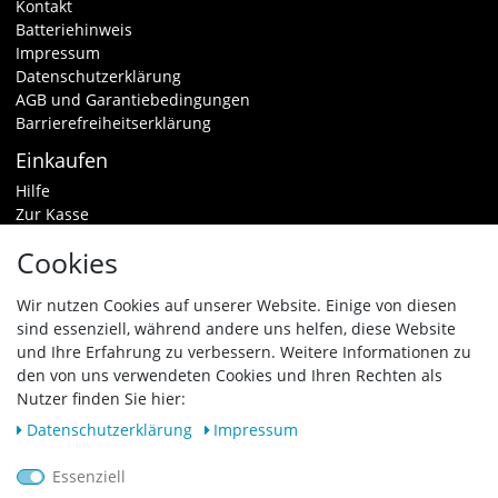
Kontakt
Batteriehinweis
Impressum
Datenschutzerklärung
AGB und Garantiebedingungen
Barrierefreiheitserklärung
Einkaufen
Hilfe
Zur Kasse
Warenkorb
Cookies
Zahlungsarten & Versand
Widerrufsrecht
Wir nutzen Cookies auf unserer Website. Einige von diesen
sind essenziell, während andere uns helfen, diese Website
Vertrag widerrufen
und Ihre Erfahrung zu verbessern. Weitere Informationen zu
den von uns verwendeten Cookies und Ihren Rechten als
Zahlungsarten
Nutzer finden Sie hier:
Daten­schutz­erklärung
Impressum
Essenziell