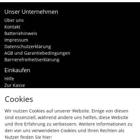
Unser Unternehmen
Über uns
Kontakt
Batteriehinweis
Impressum
Datenschutzerklärung
AGB und Garantiebedingungen
Barrierefreiheitserklärung
Einkaufen
Hilfe
Zur Kasse
Warenkorb
Cookies
Zahlungsarten & Versand
Widerrufsrecht
Wir nutzen Cookies auf unserer Website. Einige von diesen
sind essenziell, während andere uns helfen, diese Website
Vertrag widerrufen
und Ihre Erfahrung zu verbessern. Weitere Informationen zu
den von uns verwendeten Cookies und Ihren Rechten als
Zahlungsarten
Nutzer finden Sie hier: