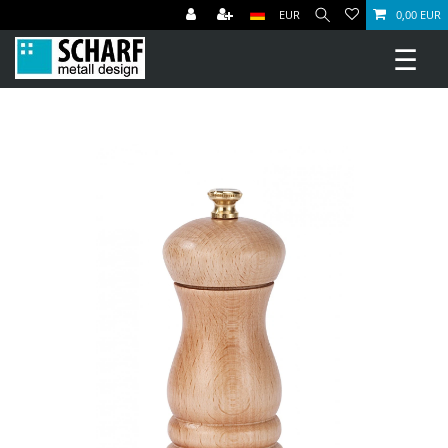
EUR
0,00 EUR
☰