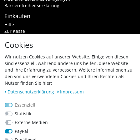
Barrierefreiheitserklärung
Einkaufen
Hilfe
Zur Kasse
Warenkorb
Cookies
Zahlungsarten & Versand
Widerrufsrecht
Wir nutzen Cookies auf unserer Website. Einige von diesen
sind essenziell, während andere uns helfen, diese Website
Vertrag widerrufen
und Ihre Erfahrung zu verbessern. Weitere Informationen zu
den von uns verwendeten Cookies und Ihren Rechten als
Zahlungsarten
Nutzer finden Sie hier:
Daten­schutz­erklärung
Impressum
Essenziell
Statistik
Externe Medien
PayPal
Funktional