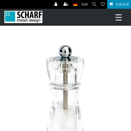
EUR
0,00 EUR
☰