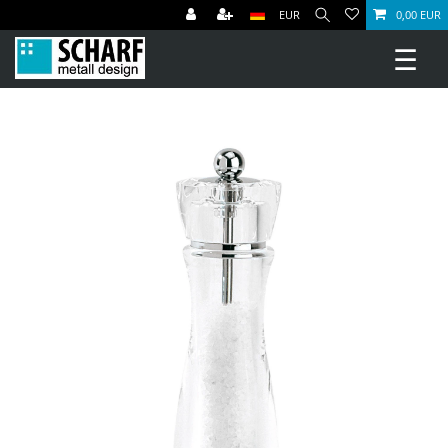
EUR
0,00 EUR
☰