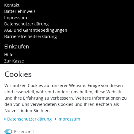
Kontakt
Batteriehinweis
Impressum
Datenschutzerklärung
AGB und Garantiebedingungen
Barrierefreiheitserklärung
Einkaufen
Hilfe
Zur Kasse
Warenkorb
Cookies
Zahlungsarten & Versand
Widerrufsrecht
Wir nutzen Cookies auf unserer Website. Einige von diesen
sind essenziell, während andere uns helfen, diese Website
Vertrag widerrufen
und Ihre Erfahrung zu verbessern. Weitere Informationen zu
den von uns verwendeten Cookies und Ihren Rechten als
Zahlungsarten
Nutzer finden Sie hier:
Daten­schutz­erklärung
Impressum
Essenziell