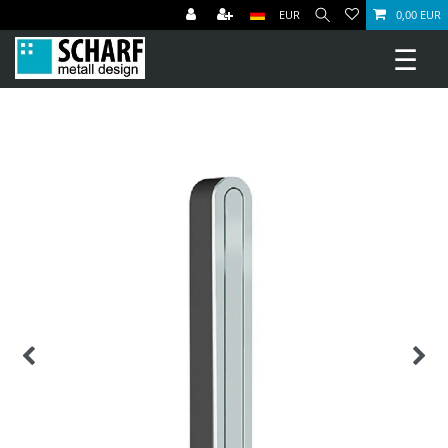
EUR
0,00 EUR
☰