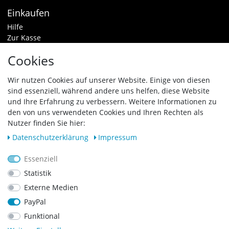
Einkaufen
Hilfe
Zur Kasse
Warenkorb
Cookies
Zahlungsarten & Versand
Widerrufsrecht
Wir nutzen Cookies auf unserer Website. Einige von diesen
sind essenziell, während andere uns helfen, diese Website
Vertrag widerrufen
und Ihre Erfahrung zu verbessern. Weitere Informationen zu
den von uns verwendeten Cookies und Ihren Rechten als
Zahlungsarten
Nutzer finden Sie hier:
Daten­schutz­erklärung
Impressum
Essenziell
Statistik
Externe Medien
PayPal
Funktional