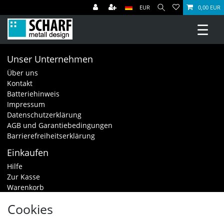
EUR
0,00 EUR
☰
Unser Unternehmen
Über uns
Kontakt
Batteriehinweis
Impressum
Datenschutzerklärung
AGB und Garantiebedingungen
Barrierefreiheitserklärung
Einkaufen
Hilfe
Zur Kasse
Warenkorb
Zahlungsarten & Versand
Cookies
Widerrufsrecht