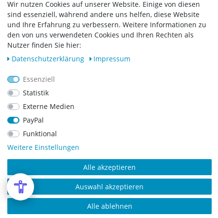
Wir nutzen Cookies auf unserer Website. Einige von diesen
Vertrag widerrufen
sind essenziell, während andere uns helfen, diese Website
und Ihre Erfahrung zu verbessern. Weitere Informationen zu
Zahlungsarten
den von uns verwendeten Cookies und Ihren Rechten als
Nutzer finden Sie hier:
Daten­schutz­erklärung
Impressum
Essenziell
Statistik
Externe Medien
PayPal
Funktional
Weitere Einstellungen
Alle akzeptieren
Copyright © 2023 SCHARF metall design GmbH. Alle Rechte vorbehalten.
Auswahl akzeptieren
Alle ablehnen