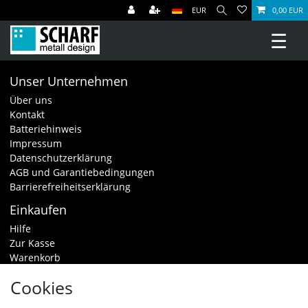
EUR
0,00 EUR
☰
Unser Unternehmen
Über uns
Kontakt
Batteriehinweis
Impressum
Datenschutzerklärung
AGB und Garantiebedingungen
Barrierefreiheitserklärung
Einkaufen
Hilfe
Zur Kasse
Warenkorb
Zahlungsarten & Versand
Cookies
Widerrufsrecht