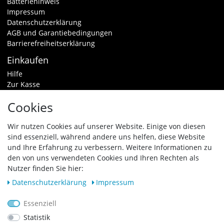
Batteriehinweis
Impressum
Datenschutzerklärung
AGB und Garantiebedingungen
Barrierefreiheitserklärung
Einkaufen
Hilfe
Zur Kasse
Warenkorb
Cookies
Zahlungsarten & Versand
Widerrufsrecht
Wir nutzen Cookies auf unserer Website. Einige von diesen
sind essenziell, während andere uns helfen, diese Website
Vertrag widerrufen
und Ihre Erfahrung zu verbessern. Weitere Informationen zu
den von uns verwendeten Cookies und Ihren Rechten als
Zahlungsarten
Nutzer finden Sie hier:
Daten­schutz­erklärung
Impressum
Essenziell
Statistik