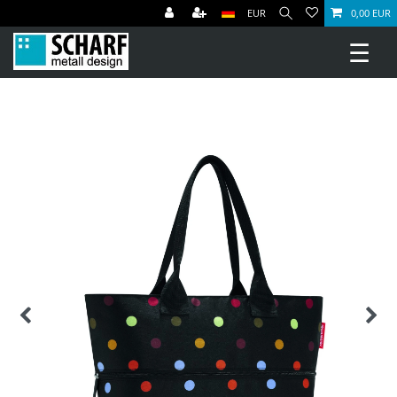
EUR
0,00 EUR
☰