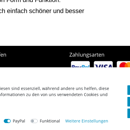
ich einfach schöner und besser
.
fen
Zahlungsarten
e
rb
arten & Versand
srecht
iesen sind essenziell, während andere uns helfen, diese
Informationen zu den von uns verwendeten Cookies und
g widerrufen
Copyright © 2023 SCHARF metall design GmbH. Alle Rechte vorbehalten.
PayPal
Funktional
Weitere Einstellungen