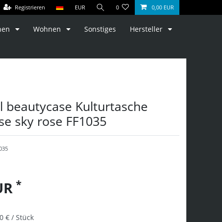
Registrieren
EUR
0
0,00 EUR
hen
Wohnen
Sonstiges
Hersteller
l beautycase Kulturtasche
se sky rose FF1035
035
*
EUR
0 € / Stück