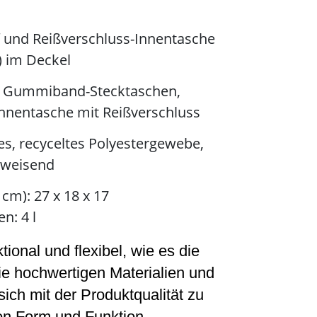
f und Reißverschluss-Innentasche
) im Deckel
3 Gummiband-Stecktaschen,
Innentasche mit Reißverschluss
s, recyceltes Polyestergewebe,
weisend
 cm): 27 x 18 x 17
n: 4 l
tional und flexibel, wie es die
ie hochwertigen Materialien und
ich mit der Produktqualität zu
n Form und Funktion.