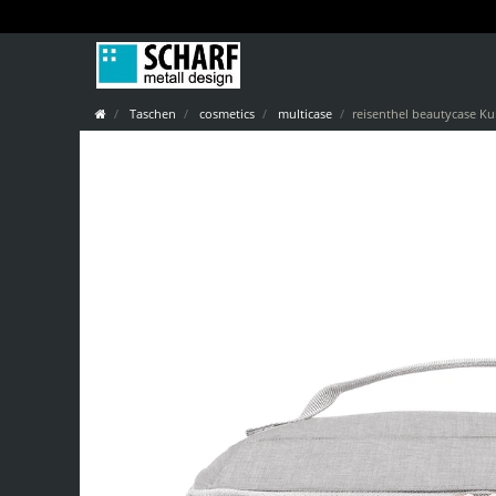
Taschen
cosmetics
multicase
reisenthel beautycase Ku