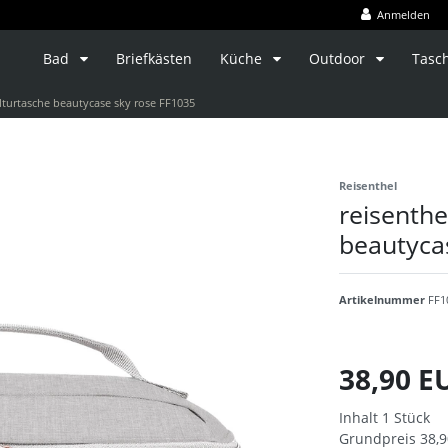
Anmelden
Bad
Briefkästen
Küche
Outdoor
Tasc
lturtasche beautycase sky rose FF1035
Reisenthel
reisenthe
beautyca
Artikelnummer
FF1
38,90 
Inhalt
1
Stück
Grundpreis
38,9