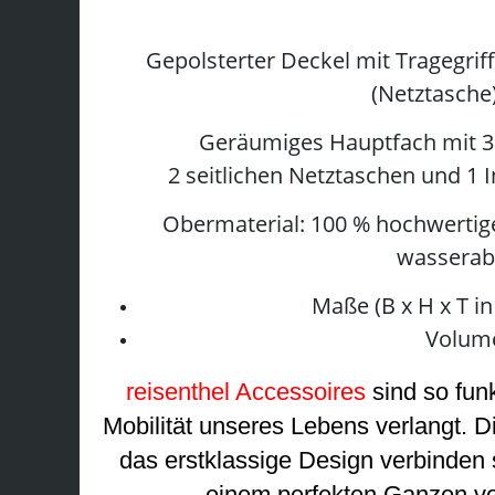
Gepolsterter Deckel mit Tragegrif
(Netztasche
Geräumiges Hauptfach mit 
2 seitlichen Netztaschen und 1 
Obermaterial: 100 % hochwertige
wasserab
Maße (B x H x T in
Volume
reisenthel Accessoires
sind so funk
Mobilität unseres Lebens verlangt. D
das erstklassige Design verbinden s
einem perfekten Ganzen vo