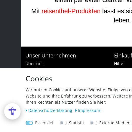
Mit
reisenthel-Produkten
lässt es s
leben
Unser Unternehmen
Einkau
Über uns
Hilfe
Kontakt
Zur Kass
Batteriehinweis
Warenko
Cookies
Impressum
Zahlungs
Datenschutzerklärung
Widerruf
Wir nutzen Cookies auf unserer Website. Einige von d
AGB und Garantiebedingungen
Website und Ihre Erfahrung zu verbessern. Weitere 
Vertra
Barrierefreiheitserklärung
Ihren Rechten als Nutzer finden Sie hier:
Daten­schutz­erklärung
Impressum
Essenziell
Statistik
Externe Medien