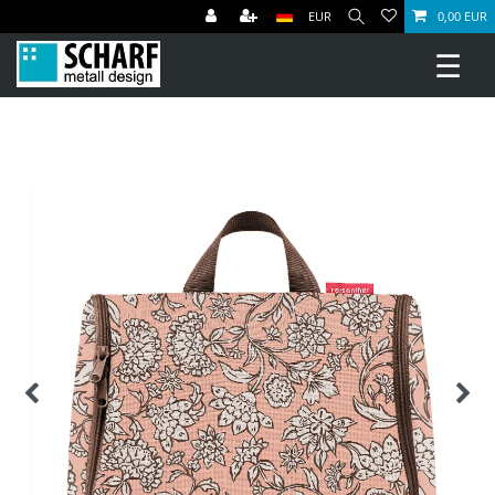
EUR
0,00 EUR
☰