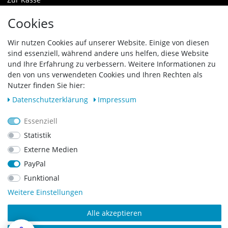
Warenkorb
Cookies
Zahlungsarten & Versand
Widerrufsrecht
Wir nutzen Cookies auf unserer Website. Einige von diesen
sind essenziell, während andere uns helfen, diese Website
Vertrag widerrufen
und Ihre Erfahrung zu verbessern. Weitere Informationen zu
den von uns verwendeten Cookies und Ihren Rechten als
Zahlungsarten
Nutzer finden Sie hier:
Daten­schutz­erklärung
Impressum
Essenziell
Statistik
Externe Medien
PayPal
Funktional
Weitere Einstellungen
Alle akzeptieren
Copyright © 2023 SCHARF metall design GmbH. Alle Rechte vorbehalten.