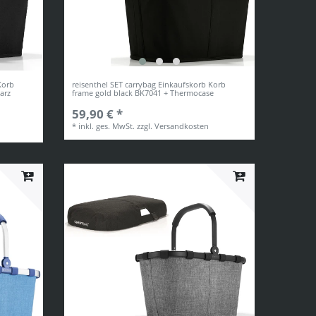
Korb
reisenthel SET carrybag Einkaufskorb Korb
arz
frame gold black BK7041 + Thermocase
59,90 € *
*
inkl. ges. MwSt.
zzgl.
Versandkosten