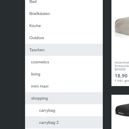
Bad
Briefkästen
Küche
Outdoor
Taschen
cosmetics
reisenthe
Einkaufs
BP6049
living
18,90 
*
inkl. ge
mini maxi
shopping
carrybag
carrybag 2