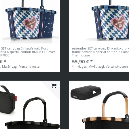
l SET carrybag Einkaufskorb Korb
reisenthel SET carrybag Einkaufskorb 
aria 6 special edition BK4083 + Cover
frame bavaria 6 special edition BK4083
BP7003
Thermocase
€ *
55,90 € *
s. MwSt.
zzgl.
Versandkosten
*
inkl. ges. MwSt.
zzgl.
Versandkosten