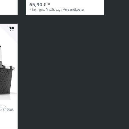
65,90 € *
*
inkl. ges. MwSt.
zzgl.
Versandkosten
Korb
rz BP7003