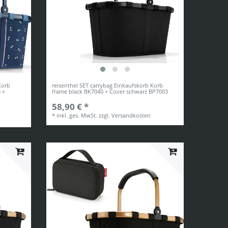
Korb
reisenthel SET carrybag Einkaufskorb Korb
 +
frame black BK7040 + Cover schwarz BP7003
58,90 € *
*
inkl. ges. MwSt.
zzgl.
Versandkosten