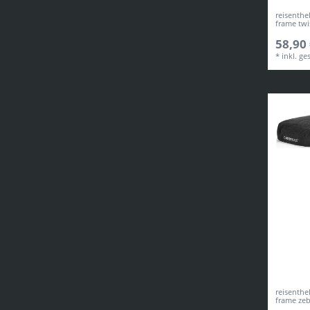
reisenthe
frame twi
58,90 
*
inkl. ge
reisenthe
frame ze