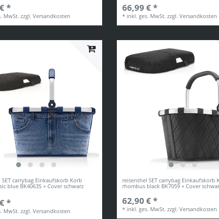
€ *
66,99 € *
s. MwSt.
zzgl.
Versandkosten
*
inkl. ges. MwSt.
zzgl.
Versandkosten
l SET carrybag Einkaufskorb Korb
reisenthel SET carrybag Einkaufskorb 
ssic blue BK4063S + Cover schwarz
rhombus black BK7059 + Cover schwa
62,90 € *
€ *
*
inkl. ges. MwSt.
zzgl.
Versandkosten
s. MwSt.
zzgl.
Versandkosten