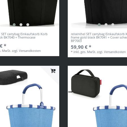
l SET carrybag Einkaufskorb Korb
reisenthel SET carrybag Einkaufskorb 
ack BK7040 + Thermocase
frame gold black BK7041 + Cover schw
BP7003
€ *
59,90 € *
s. MwSt.
zzgl.
Versandkosten
*
inkl. ges. MwSt.
zzgl.
Versandkosten