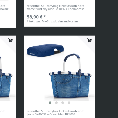
Korb
reisenthel SET carrybag Einkaufskorb Korb
schwarz
frame twist sky rose BK1036 + Thermocase
58,90 € *
*
inkl. ges. MwSt.
zzgl.
Versandkosten
Korb
reisenthel SET carrybag Einkaufskorb Korb
jeans BK4063S + Cover blau BP4005