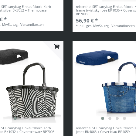
l SET carrybag Einkaufskorb Korb
reisenthel SET carrybag Einkaufskorb 
st silver BK7052 + Thermocase
frame twist sky rose BK1036 + Cover 
BP7003
€ *
56,90 € *
s. MwSt.
zzgl.
Versandkosten
*
inkl. ges. MwSt.
zzgl.
Versandkosten
l SET carrybag Einkaufskorb Korb
reisenthel SET carrybag Einkaufskorb 
bra BK1032 + Cover schwarz BP7003
jeans BK4063 + Cover blau BP4059