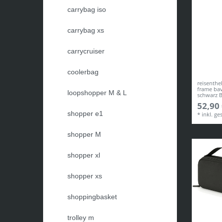
carrybag iso
carrybag xs
carrycruiser
coolerbag
reisenthe
frame bav
loopshopper M & L
schwarz 
52,90 
shopper e1
*
inkl. ge
shopper M
shopper xl
shopper xs
shoppingbasket
trolley m