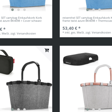
l SET carrybag Einkaufskorb Korb
reisenthel SET carrybag Einkaufskorb 
st azure BK4098 + Cover schwarz
frame twist azure BK4098 + Thermoca
53,40 € *
€ *
*
inkl. ges. MwSt.
zzgl.
Versandkosten
s. MwSt.
zzgl.
Versandkosten