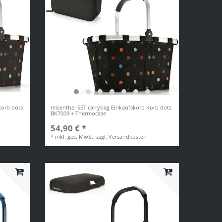
Korb dots
reisenthel SET carrybag Einkaufskorb Korb dots
BK7009 + Thermocase
54,90 € *
*
inkl. ges. MwSt.
zzgl.
Versandkosten