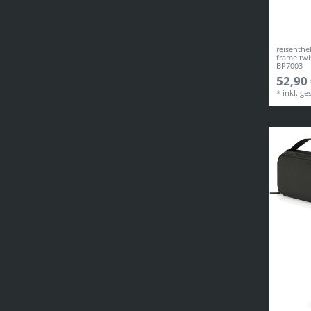
reisenthe
frame twi
BP7003
52,90 
*
inkl. ge