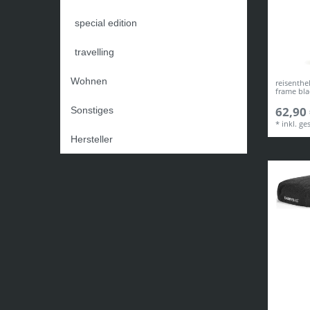
special edition
travelling
Wohnen
reisenthe
frame bl
62,90 
Sonstiges
*
inkl. ge
Hersteller