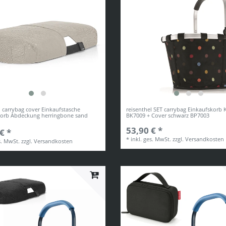
l carrybag cover Einkaufstasche
reisenthel SET carrybag Einkaufskorb 
korb Abdeckung herringbone sand
BK7009 + Cover schwarz BP7003
53,90 € *
€ *
*
inkl. ges. MwSt.
zzgl.
Versandkosten
s. MwSt.
zzgl.
Versandkosten