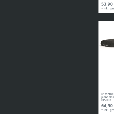
53,90 
*
inkl. ge
reisenthe
jeans cla
BP7003
64,90 
*
inkl. ge