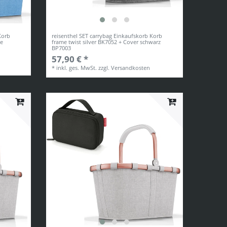
Korb
reisenthel SET carrybag Einkaufskorb Korb
se
frame twist silver BK7052 + Cover schwarz
BP7003
57,90 € *
*
inkl. ges. MwSt.
zzgl.
Versandkosten